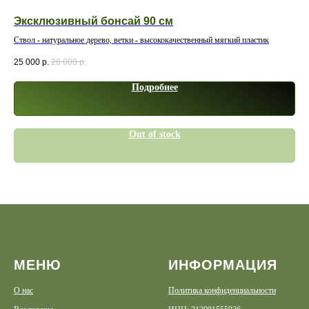
Эксклюзивный бонсай 90 см
Бо
Ствол - натуральное дерево, ветки - высококачественный мягкий пластик
Ств
25 000
р.
28 000
р.
17 
Подробнее
Out of stock
МЕНЮ
ИНФОРМАЦИЯ
О нас
Политика конфиденциальности