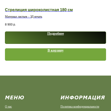
Стрелиция широколистная 180 см
Ос
Материал листьев – ЗД печать
Мат
8 900
р.
4 5
Подробнее
В корзину
МЕНЮ
ИНФОРМАЦИЯ
О нас
Политика конфиденциальности