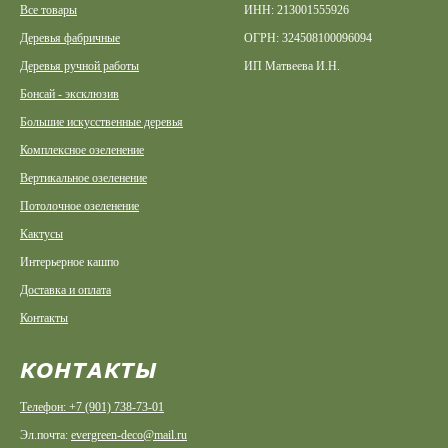
Все товары
ИНН: 213001555926
Деревья фабричные
ОГРН: 324508100096094
Деревья ручной работы
ИП Матвеева И.Н.
Бонсай - эксклюзив
Большие искусственные деревья
Комплексное озеленение
Вертикальное озеленение
Потолочное озеленение
Кактусы
Интерьерное кашпо
Доставка и оплата
Контакты
КОНТАКТЫ
Телефон: +7 (901) 738-73-01
Эл.почта:
evergreen-deco@mail.ru