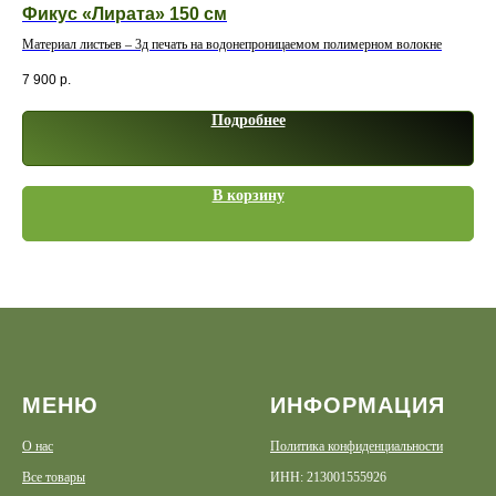
Фикус «Лирата» 150 см
Ос
Материал листьев – 3д печать на водонепроницаемом полимерном волокне
Мат
7 900
р.
4 5
Подробнее
В корзину
МЕНЮ
ИНФОРМАЦИЯ
О нас
Политика конфиденциальности
Все товары
ИНН: 213001555926