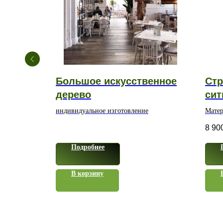
а» 180
Большое искусственное
Стр
дерево
сит
 на
индивидуальное изготовление
Матер
полим
8 90
Подробнее
В корзину