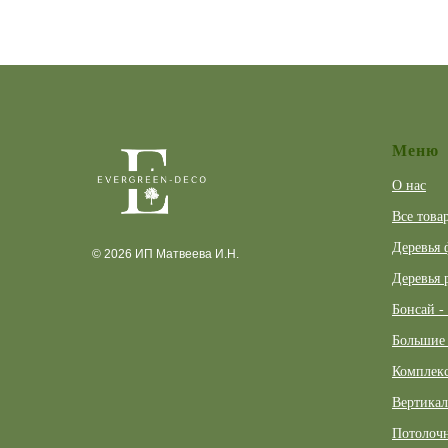
Меню
О нас
Все това
Деревья 
© 2026 ИП Матвеева И.Н.
Деревья 
Бонсай -
Большие 
Комплекс
Вертикал
Потолочн