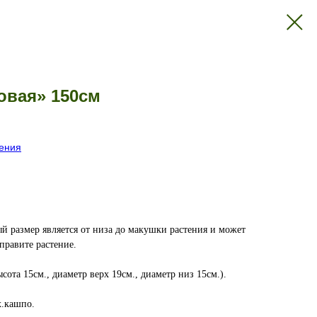
овая» 150см
тения
й размер является от низа до макушки растения и может
справите растение.
сота 15см., диаметр верх 19см., диаметр низ 15см.).
х.кашпо.