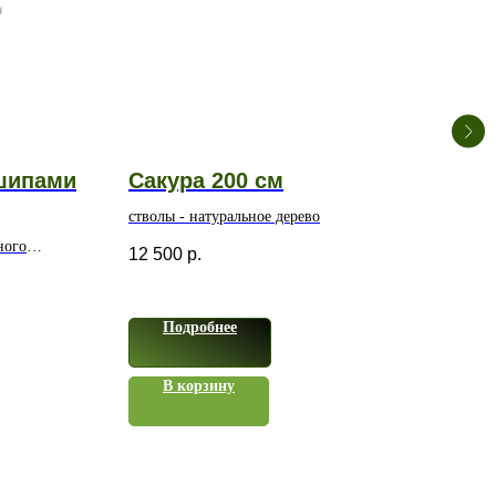
шипами
Сакура 200 см
Др
ли
стволы - натуральное дерево
ного
Мате
12 500
р.
качес
7 90
Подробнее
В корзину