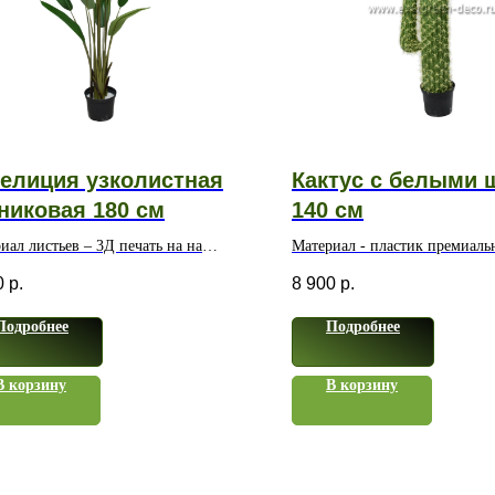
елиция узколистная
Кактус с белыми 
никовая 180 см
140 см
иал листьев – 3Д печать на на
Материал - пластик премиаль
ерном волокне
качества
0
р.
8 900
р.
Подробнее
Подробнее
В корзину
В корзину