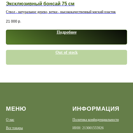
Эксклюзивный бонсай 75 см
Ка
Ствол - натуральное дерево, ветки - высококачественный мягкий пластик
Мат
21 000
р.
10 
Подробнее
Out of stock
МЕНЮ
ИНФОРМАЦИЯ
О нас
Политика конфиденциальности
Все товары
ИНН: 213001555926