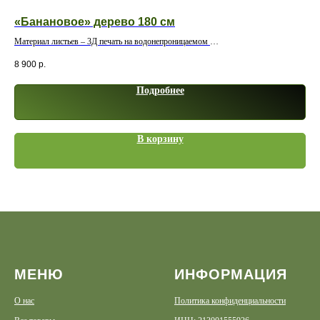
«Банановое» дерево 180 см
Эк
Материал листьев – 3Д печать на водонепроницаемом
Ств
полимерном волокне
8 900
р.
10 
Подробнее
В корзину
МЕНЮ
ИНФОРМАЦИЯ
О нас
Политика конфиденциальности