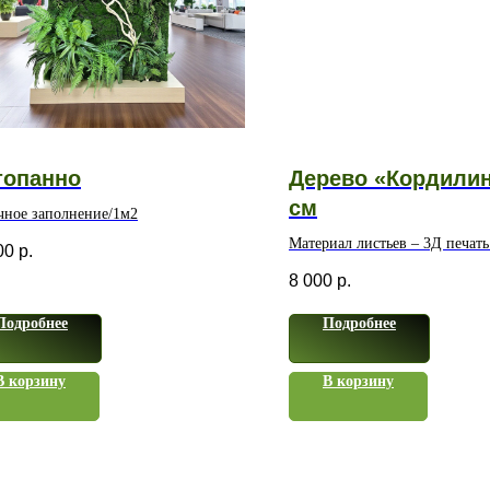
топанно
Дерево «Кордилин
см
чное заполнение/1м2
Материал листьев – 3Д печать
00
р.
водонепроницаемом
8 000
р.
полимерном волокне
Подробнее
Подробнее
В корзину
В корзину