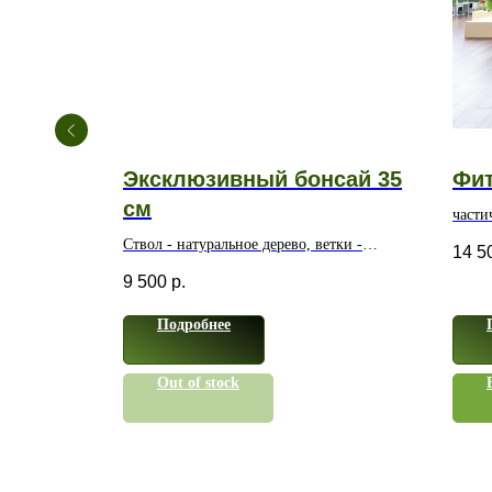
льная
Эксклюзивный бонсай 35
Фи
см
части
емиального
Ствол - натуральное дерево, ветки -
14 5
высококачественный мягкий пластик
9 500
р.
Подробнее
Out of stock