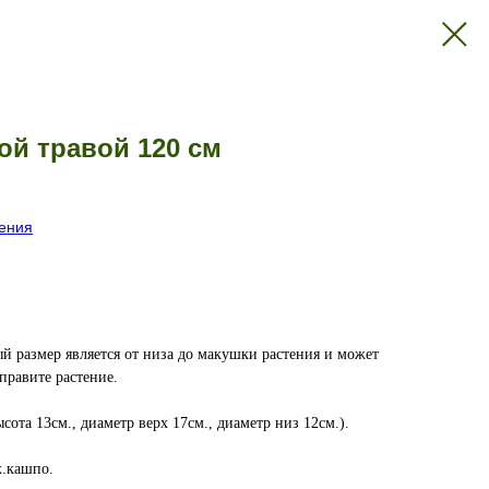
ой травой 120 см
тения
й размер является от низа до макушки растения и может
справите растение.
сота 13см., диаметр верх 17см., диаметр низ 12см.).
х.кашпо.