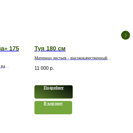
а» 175
Туя 180 см
Са
Материал листьев - высококачественный
ство
пластик
 на
11 000
р.
10 
Подробнее
В корзину