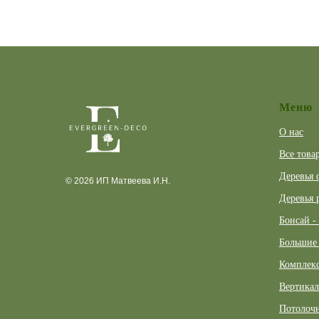
Меню
О нас
Все това
Деревья 
© 2026 ИП Матвеева И.Н.
Деревья 
Бонсай -
Большие 
Комплекс
Вертикал
Потолочн