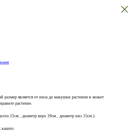
тения
й размер является от низа до макушки растения и может
справите растение.
сота 15см., диаметр верх 19см., диаметр низ 15см.).
х.кашпо.