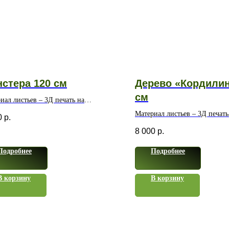
стера 120 см
Дерево «Кордилин
см
иал листьев – 3Д печать на
непроницаемом
Материал листьев – 3Д печать
0
р.
ерном волокне
водонепроницаемом
8 000
р.
полимерном волокне
Подробнее
Подробнее
В корзину
В корзину