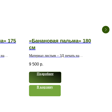
а» 175
«Банановая пальма» 180
Ко
см
сост
 на
Материал листьев – 3Д печать на
6 50
водонепроницаемом
9 500
р.
полимерном волокне
Подробнее
В корзину