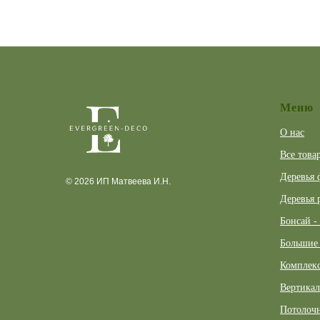
Меню
О нас
Все това
Деревья 
© 2026 ИП Матвеева И.Н.
Деревья 
Бонсай -
Большие 
Комплекс
Вертикал
Потолочн