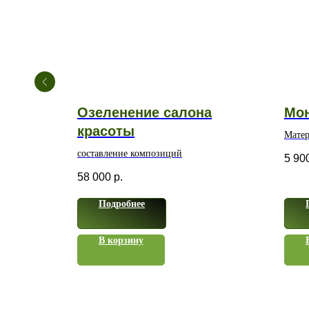
см
Озеленение салона
Мон
красоты
на
Матер
водо
составление композиций
5 90
полим
58 000
р.
Подробнее
В корзину