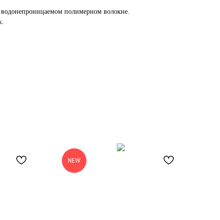
а водонепроницаемом полимерном волокне.
к.
NEW