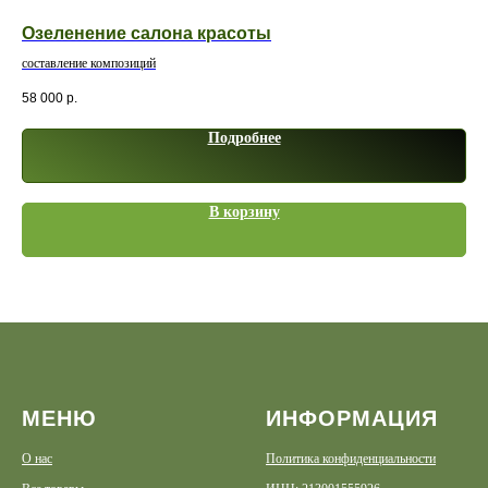
Озеленение салона красоты
Др
составление композиций
Мат
58 000
р.
8 2
Подробнее
В корзину
МЕНЮ
ИНФОРМАЦИЯ
О нас
Политика конфиденциальности