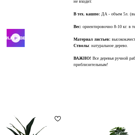
не входит.
В тех. кашпо:
ДА - объем 5л. (вы
Вес:
ориентировочно 8-10 кг. в т
Материал листьев:
высококачес
Стволы
: натуральное дерево.
ВАЖНО!
Все деревья ручной ра
приблизительным!