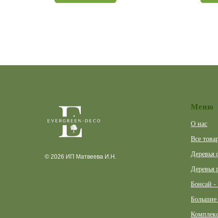
Меню
О нас
Все това
Деревья 
© 2026 ИП Матвеева И.Н.
Деревья 
Бонсай -
Большие 
Комплекс