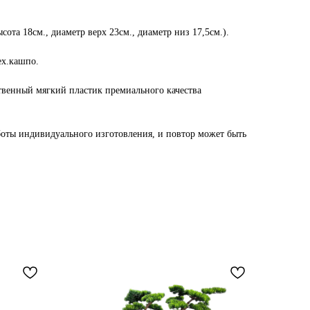
сота 18см., диаметр верх 23см., диаметр низ 17,5см.).
ех.кашпо.
твенный мягкий пластик премиального качества
боты индивидуального изготовления, и повтор может быть