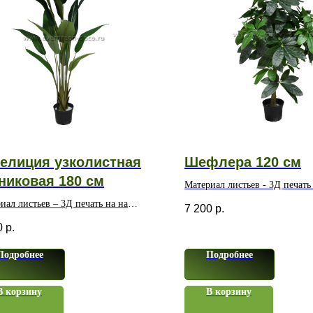
елиция узколистная
Шефлера 120 см
никовая 180 см
Материал листьев - 3Д печать 
иал листьев – 3Д печать на на
7 200
р.
ерном волокне
0
р.
Подробнее
Подробнее
В корзину
В корзину