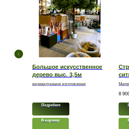
ленты 3
Большое искусственное
Стр
дерево выс. 3,5м
сит
индивидуальное изготовление
Матер
полим
8 90
Подробнее
В корзину