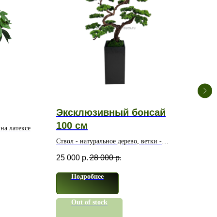
Эксклюзивный бонсай
Эк
100 см
14
на латексе
Ствол - натуральное дерево, ветки -
Ствол
высококачественный мягкий пластик
высо
25 000
р.
28 000
р.
39 
Подробнее
Out of stock