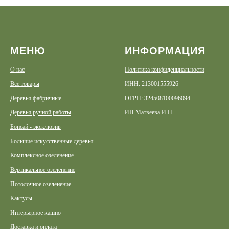
МЕНЮ
ИНФОРМАЦИЯ
О нас
Политика конфиденциальности
Все товары
ИНН: 213001555926
Деревья фабричные
ОГРН: 324508100096094
Деревья ручной работы
ИП Матвеева И.Н.
Бонсай - эксклюзив
Большие искусственные деревья
Комплексное озеленение
Вертикальное озеленение
Потолочное озеленение
Кактусы
Интерьерное кашпо
Доставка и оплата