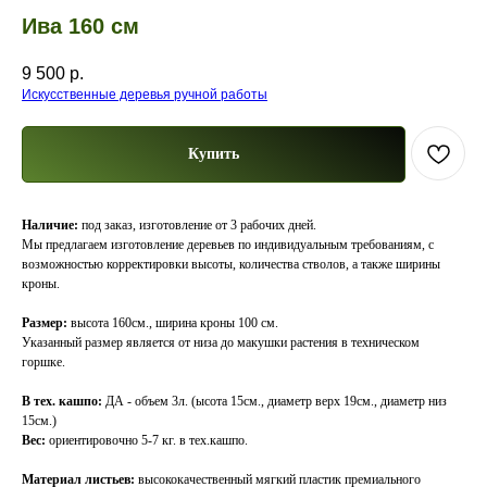
Ива 160 см
9 500
р.
Искусственные деревья ручной работы
Купить
Наличие:
под заказ, изготовление от 3 рабочих дней.
Мы предлагаем изготовление деревьев по индивидуальным требованиям, с
возможностью корректировки высоты, количества стволов, а также ширины
кроны.
Размер:
высота 160см., ширина кроны 100 см.
Указанный размер является от низа до макушки растения в техническом
горшке.
В тех. кашпо:
ДА - объем 3л. (ысота 15см., диаметр верх 19см., диаметр низ
15см.)
Вес:
ориентировочно 5-7 кг. в тех.кашпо.
Материал листьев:
высококачественный мягкий пластик премиального