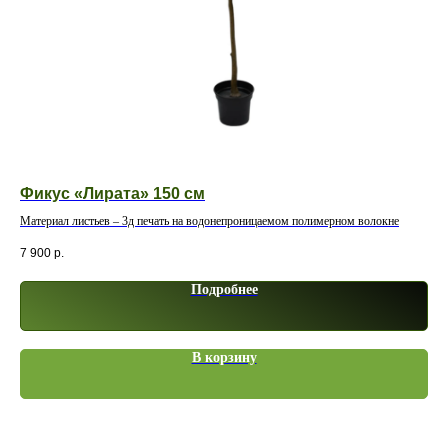
Фикус «Лирата» 150 см
Па
Материал листьев – 3д печать на водонепроницаемом полимерном волокне
Мат
7 900
р.
8 9
Подробнее
В корзину