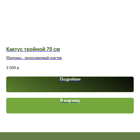
Кактус тройной 70 см
Па
Материал - прорезиненный пластик
Мат
3 500
р.
11 
Подробнее
В корзину