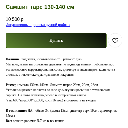
Самшит тарс 130-140 см
10 500
р.
Искусственные деревья ручной работы
Купить
Наличие:
под заказ, изготовление от 3 рабочих дней.
Мы предлагаем изготовление деревьев по индивидуальным требованиям, с
возможностью корректировки высоты, диаметра и числа шаров, количества
стволов, а также текстуры травяного покрытия.
Размер:
высота 130см-140см. Диаметр шаров 29см, 29см, 26см.
Указанный размер является от низа до макушки растения в техническом
горшке. На фото показано дерево в интерьерном кашпо
(выс.600*шир.300*дл.300, лдсп 16 мм.) в стоимость не входит.
В тех. кашпо:
ДА - объем 3л. (ысота 15см., диаметр верх 19см., диаметр низ
15см.)
Вес:
ориентировочно 5-7 кг. в тех.кашпо.