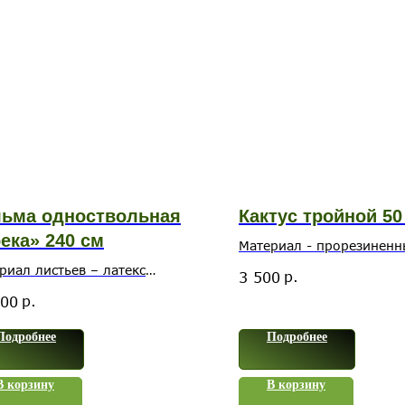
ьма одноствольная
Кактус тройной 50
ека» 240 см
Материал - прорезинен
пластик
риал листьев – латекс
р.
3 500
иального качества
р.
500
Подробнее
Подробнее
В корзину
В корзину