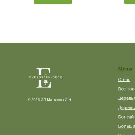
Меню
О нас
Все тов
Деревь
© 2026 ИП Матвеева И.Н.
Деревь
Бонсай 
Больши