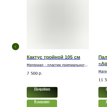
а
Кактус тройной 105 см
Пал
«Ар
Материал - пластик премиального
качества
Мате
р.
7 500
прем
11 
Подробнее
В корзину