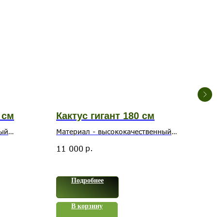
 см
Кактус гигант 180 см
Эк
10
ный
Материал - высококачественный
пластик
Ство
р.
11 000
- в
28 
пла
Подробнее
В корзину