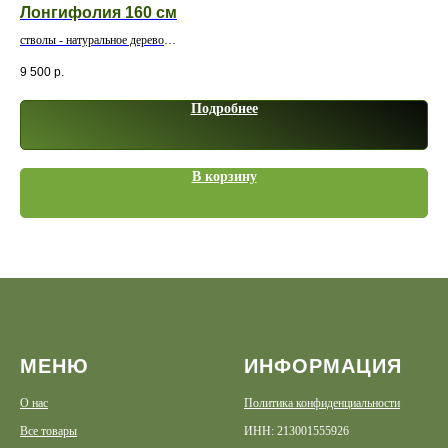
Лонгифолия 160 см
Фи
стволы - натуральное дерево
ств
9 500
р.
11 
Подробнее
В корзину
МЕНЮ
ИНФОРМАЦИЯ
О нас
Политика конфиденциальности
Все товары
ИНН: 213001555926