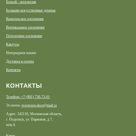
Бонсай - эксклюзив
Большие искусственные деревья
Комплексное озеленение
Вертикальное озеленение
Потолочное озеленение
Кактусы
Интерьерное кашпо
Доставка и оплата
Контакты
КОНТАКТЫ
Телефон: +7 (901) 738-73-01
Эл.почта:
evergreen-deco@mail.ru
Адрес: 142110, Московская область,
г. Подольск, ул. Парковая, д.7,
пом.4.
Карта