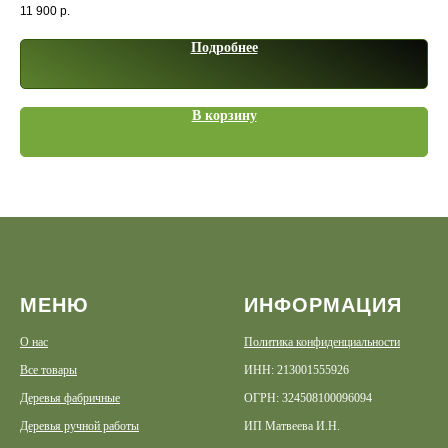
11 900
р.
8 9
Подробнее
В корзину
МЕНЮ
ИНФОРМАЦИЯ
О нас
Политика конфиденциальности
Все товары
ИНН: 213001555926
Деревья фабричные
ОГРН: 324508100096094
Деревья ручной работы
ИП Матвеева И.Н.