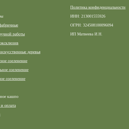
Политика конфиденциальности
ры
ИНН: 213001555926
фабричные
ОГРН: 324508100096094
ручной работы
ИП Матвеева И.Н.
 эксклюзив
искусственные деревья
ное озеленение
ьное озеленение
ое озеленение
рное кашпо
 и оплата
ы