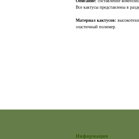
Описание:
составление
композиц
Все кактусы представлены в раз
Материал кактусов:
высокотехн
эластичный полимер.
Информация