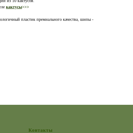
ии из 10 кактусов.
деле
кактусы
>>>
ологичный пластик премиального качества, шипы -
Контакты