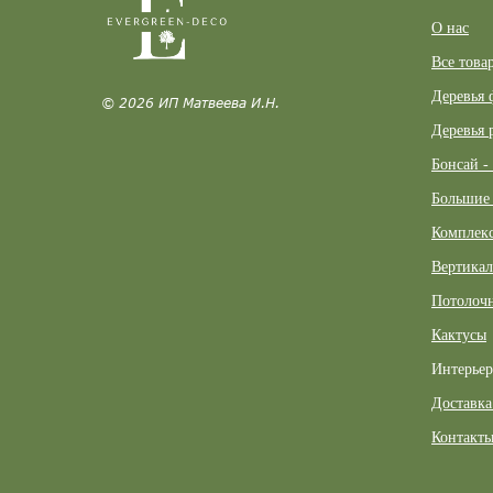
О нас
Все това
Деревья 
© 2026 ИП Матвеева И.Н.
Деревья 
Бонсай -
Большие 
Комплекс
Вертикал
Потолочн
Кактусы
Интерье
Доставка
Контакт