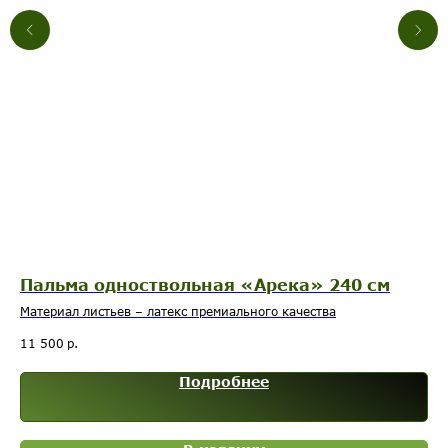
Пальма одноствольная «Арека» 240 см
С
Материал листьев – латекс премиального качества
Ма
тка
11 500
р.
7 
Подробнее